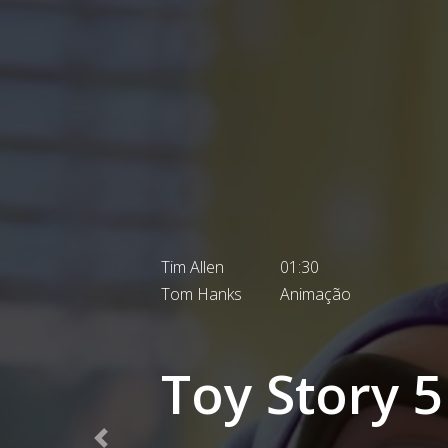
Matt Damon
02:52
Tom Holland
Ação
A Odisseia